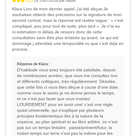
Le
25/07/2026
par
Nadia
Klara Lors de mon dernier appel, j’ai été déçue.Je
souhaitais obtenir des précisions sur la signature de mon
second contrat, mais la réponse est restée vague : « c’est
compliqué, pas pour tout de suite, plus tard ». Je n’ai eu
ni estimation ni délais.Je ressors donc de cette
consultation sans être plus éclairée qu’avant, ce qui est
dommage.j attendais une temporalité vu que c’est déjà en
process…
Réponse de Klara :
D'habitude vous avez toujours été satisfaite, depuis
de nombreuses années, que vous me consultez moi
et différents collègues, très régulièrement. Désolée,
que cette fois ci vous êtes déçue à cause d'une date;
comme vous le savez je ne donne jamais le temps,
et ce n'est pas faute que vous insistez
LOURDEMENT pour en avoir une! c'est une règle
quasi universelle, qui s'explique par plusieurs
principes fondamentaux liés à la nature de la
voyance, au plan spirituel et au libre arbitre. on n'est
pas sur un temps linéaire : passé/présent/futur, la
notion temps sur terre n'est pas la même pour les