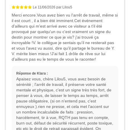
Le
11/06/2026
par
Lilou5
Merci encore.Vous avez bien vu l'arrêt de travail, même si
il est court , il a bien été imminent.Cet événement
d'ailleurs qui m'est arrivé avec ce visiteur a t'il été
provoqué par quelqu'un ou c'est vraiment un signe du
destin pour montrer ce que je vis? j'ai trouvé ça
incroyable !V. le collègue je sentais qu'il ne resterait pas
et vous l'avez vu aussi, dire qu'il partage le bureau de Y.
V. mérite bien mieux !J'ai fait 1 drôle de rêve sur lui
d'ailleurs pas eu le temps de vous le raconter!
Réponse de Klara :
Apaisez vous, chère Lilou5, vous avez besoin de
sérénité ; l'arrêt de travail, il préserve votre santé
mentale et physique, c'est un signe très très fort, de
penser à vous, de laisser le temps au temps, arrêt
pause obligatoire, (si on n'entend pas, c'est
ennuyeux ).rien ne presse, et cela met l'accent sur
un nombre incalculable de faits : pression,
harcèlement, tir à vue, RQTH pas tenu en compte,
burn out, défaut de sécurité récurrent, poste toxique,
etc etc le droit de retrait paraissait évident. On